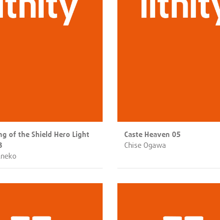
ng of the Shield Hero Light
Caste Heaven 05
3
Chise Ogawa
Aneko