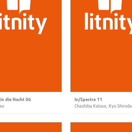
 in die Nacht 06
In/Spectre 11
ao
Chashiba Katase, Kyo Shiroda