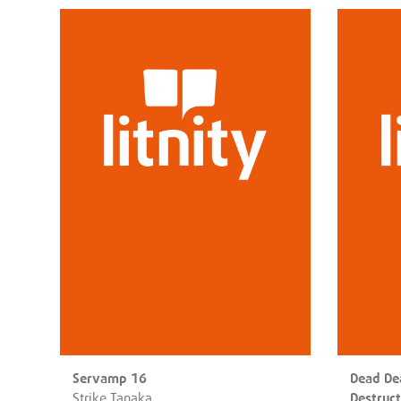
Servamp 16
Dead De
Strike Tanaka
Destruc