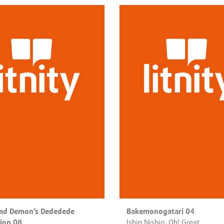
ad Demon’s Dededede
Bakemonogatari 04
tion 08
Ishin Nishio, Oh! Great