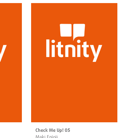
Check Me Up! 05
Maki Enjoji