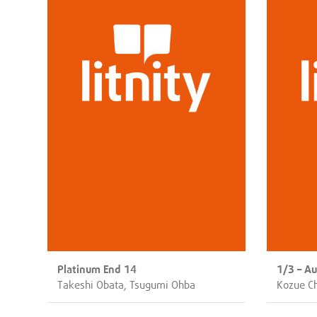
Platinum End 14
1/3 – A
Takeshi Obata, Tsugumi Ohba
Kozue C