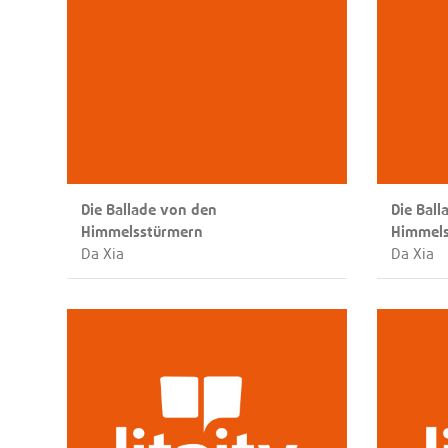
Die Ballade von den
Die Bal
Himmelsstürmern
Himmel
Da Xia
Da Xia