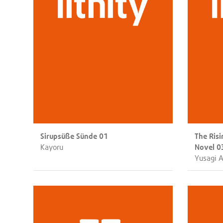
Sirupsüße Sünde 01
The Risi
Kayoru
Novel 0
Yusagi 