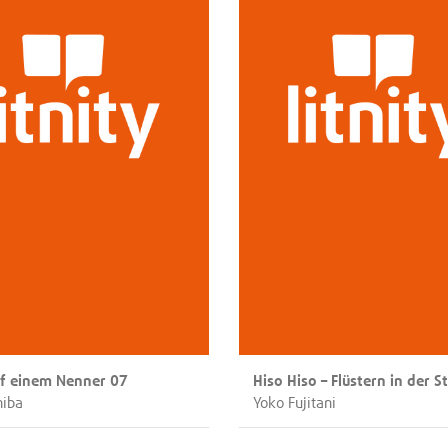
uf einem Nenner 07
Hiso Hiso – Flüstern in der St
hiba
Yoko Fujitani