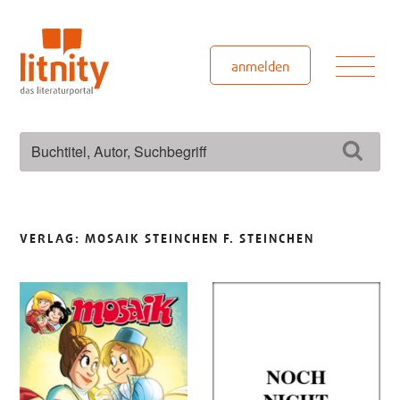
Zum
Inhalt
springen
Men
anmelden
Suchen
Such
nach:
VERLAG:
MOSAIK STEINCHEN F. STEINCHEN