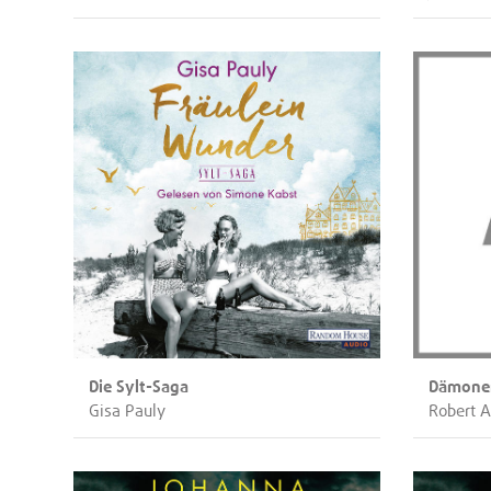
Die Sylt-Saga
Dämone
Gisa Pauly
Robert A