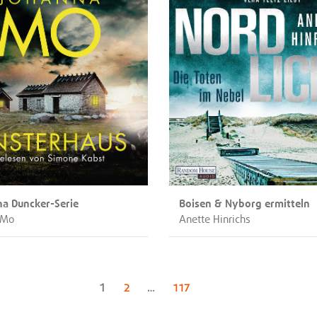
na Duncker-Serie
Boisen & Nyborg ermitteln
 Mo
Anette Hinrichs
Seite
1
Seite
Seite
2
…
117