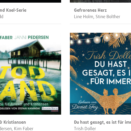
nd Kael-Serie
Gefrorenes Herz
dd
Line Holm, Stine Bolther
& Kristiansen
Du hast gesagt, es ist für i
dersen, Kim Faber
Trish Doller