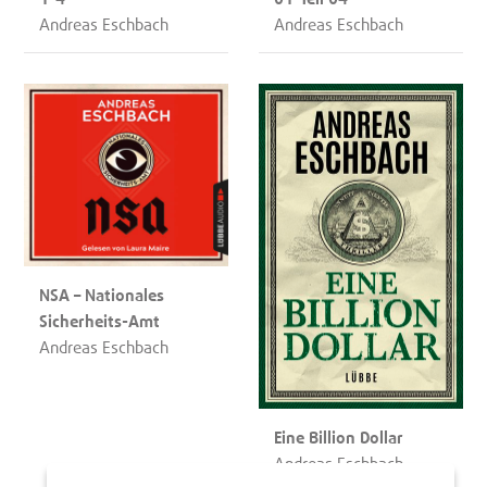
Andreas Eschbach
Andreas Eschbach
NSA – Nationales
Sicherheits-Amt
Andreas Eschbach
Eine Billion Dollar
Andreas Eschbach