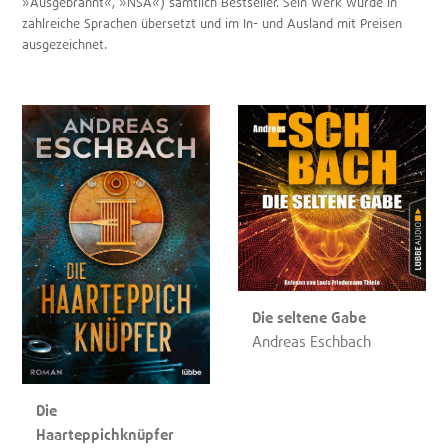
»Ausgebrannt«, »NSA«) sämtlich Bestseller. Sein Werk wurde in
zahlreiche Sprachen übersetzt und im In- und Ausland mit Preisen
ausgezeichnet.
Die seltene Gabe
Andreas Eschbach
Die
Haarteppichknüpfer