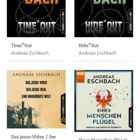
Time*Out
Hide*Out
Andreas Eschbach
Andreas Eschbach
Das Jesus-Video / Der
Eines Menschen Flügel