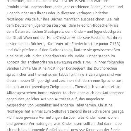
Friederike‹, das sie auch selbst illustrierte. Seitdem war ihre
Produktivität ungebrochen: Jedes Jahr erschienen Bilder-, Kinder- und
Jugendbücher aus ihrer Feder in diversen Verlagen. Christine
Nöstlinger wurde für ihre Bücher mehrfach ausgezeichnet, u.a. mit
dem Deutschen Jugendliteraturpreis, dem Friedrich-Bödecker-Preis,
dem Österreichischen Staatspreis, dem Kinder- und Jugendbuchpreis
der Stadt Wien und der Hans-Christian-Andersen-Medaille. Mit ihren
ersten beiden Büchern, ›Die feuerrote Friederike‹ (dtv junior 7133)
und ›Wir pfeifen auf den Gurkenkönig‹, läutete sie gewissermaßen
eine neue Zeit in der Kinderliteratur ein. Beide Bücher stehen im
Kontext der antiautoritären Bewegung nach 1968. In ihren folgenden
Bänden führte Christine Nöstlinger konsequent das Durchbrechen
sprachlicher und thematischer Tabus fort. Ihre Erzählungen sind von
diesem neuen Stil geprägt und zeichnen sich durch eine Sprache aus,
die nah an der jeweiligen Zielgruppe ist. Thematisch verarbeitet sie
Alltagsgeschehen. Immer wieder tauchen aber auch das Aufbegehren
gegenüber jeglicher Art von Autorität auf, das ungenierte
Ansprechen von Sexualität und anderen Tabuthemen. Christine
Nöstlinger hat einmal zum Selbstverständnis ihres Schreibens gesagt:
»Ich habe gewisse Vermutungen darüber, was Kinder lesen wollen,
und gewisse Vermutungen, was Kinder lesen sollten. Und dann habe
ich noch das dringende Bedürfnis, mir gewisse Dinge von der Seele