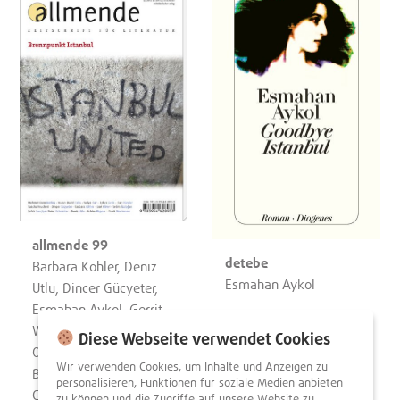
allmende 99
detebe
Barbara Köhler, Deniz
Esmahan Aykol
Utlu, Dincer Gücyeter,
Esmahan Aykol, Gerrit
Wustmann, José F. A.
Diese Webseite verwendet Cookies
Oliver, Mehmet Eren
Wir verwenden Cookies, um Inhalte und Anzeigen zu
Bozbas, Nuran David
personalisieren, Funktionen für soziale Medien anbieten
Calis, Şafak Sarıçiçek,
zu können und die Zugriffe auf unsere Website zu