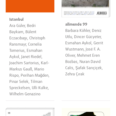
Istanbul
allmende 99
Ara Güler, Bedri
Barbara Köhler, Deniz
Baykam, Bülent
Utlu, Dincer Gücyeter,
Eczacıbaşı, Christoph
Esmahan Aykol, Gerrit
Ransmayr, Cornelia
Wustmann, José F. A.
Tomerius, Esmahan
Oliver, Mehmet Eren
Aykol, Janet Riedel,
Bozbas, Nuran David
Joachim Sartorius, Karl-
Calis, Şafak Sarıçiçek,
Markus Gauß, Mario
Zehra Çırak
Rispo, Perihan Mağden,
Pinar Selek, Tilman
Spreckelsen, Ulli Kulke,
Wilhelm Genazino