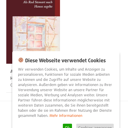
Diese Webseite verwendet Cookies
Wir verwenden Cookies, um Inhalte und Anzeigen zu
Als Rod Stewart nach
personalisieren, Funktionen für soziale Medien anbieten
Hause segelte
zu können und die Zugriffe auf unsere Website zu
Gerold Weiß
analysieren. Außerdem geben wir Informationen zu Ihrer
Verwendung unserer Website an unsere Partner für
soziale Medien, Werbung und Analysen weiter. Unsere
Partner führen diese Informationen möglicherweise mit
weiteren Daten zusammen, die Sie ihnen bereitgestellt
haben oder die sie im Rahmen Ihrer Nutzung der Dienste
© 2026
litnity – Bücher entdecken und empfehlen
.
gesammelt haben.
Mehr Informationen
Impressum
AGB
Datenschutzerklärung
Presse
Team
Mediadaten
FAQ
Partner
Kontakt
Registrieren
Ok
Cookies anpassen