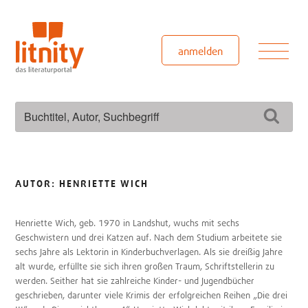
Zum
Inhalt
springen
Men
anmelden
Suchen
Such
nach:
AUTOR:
HENRIETTE WICH
Henriette Wich, geb. 1970 in Landshut, wuchs mit sechs
Geschwistern und drei Katzen auf. Nach dem Studium arbeitete sie
sechs Jahre als Lektorin in Kinderbuchverlagen. Als sie dreißig Jahre
alt wurde, erfüllte sie sich ihren großen Traum, Schriftstellerin zu
werden. Seither hat sie zahlreiche Kinder- und Jugendbücher
geschrieben, darunter viele Krimis der erfolgreichen Reihen „Die drei