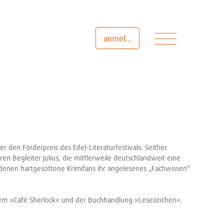
Menü
anmelden
 den Förderpreis des Eifel-Literaturfestivals. Seither
 Begleiter Julius, die mittlerweile deutschlandweit eine
 denen hartgesottene Krimifans ihr angelesenes „Fachwissen“
 dem »Café Sherlock« und der Buchhandlung »Lesezeichen«.