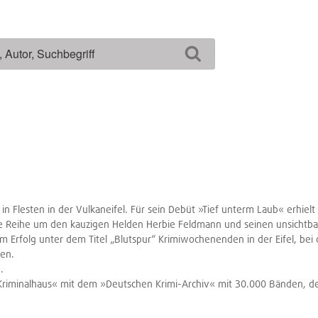
Suchen
Flesten in der Vulkaneifel. Für sein Debüt »Tief unterm Laub« erhielt er
Reihe um den kauzigen Helden Herbie Feldmann und seinen unsichtbaren
m Erfolg unter dem Titel „Blutspur“ Krimiwochenenden in der Eifel, bei
nen.
.
s »Kriminalhaus« mit dem »Deutschen Krimi-Archiv« mit 30.000 Bänden,