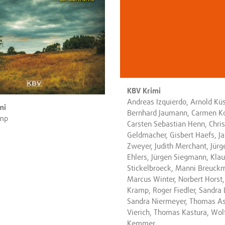
KBV Krimi
Andreas Izquierdo, Arnold Küs
mi
Bernhard Jaumann, Carmen Ko
amp
Carsten Sebastian Henn, Chris
Geldmacher, Gisbert Haefs, J
Zweyer, Judith Merchant, Jürg
Ehlers, Jürgen Siegmann, Kla
Stickelbroeck, Manni Breuck
Marcus Winter, Norbert Horst,
Kramp, Roger Fiedler, Sandra 
Sandra Niermeyer, Thomas A
Vierich, Thomas Kastura, Wo
Kemmer