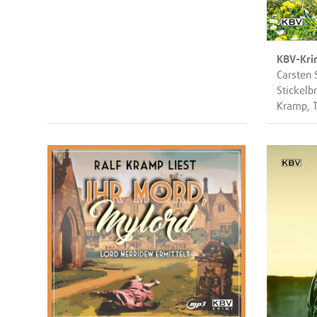
KBV-Kri
Carsten 
Stickelb
Kramp, T