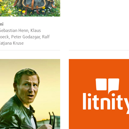
mi
Sebastian Henn, Klaus
roeck, Peter Godazgar, Ralf
atjana Kruse