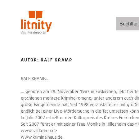
Zum
Inhalt
springen
Suchen
nach:
AUTOR:
RALF KRAMP
RALF KRAMP…
… geboren am 29. November 1963 in Euskirchen, lebt heute in 
erschienen mehrere Kriminalromane, unter anderem auch die 
große Fangemeinde hat. Seit 1998 veranstaltet er mit große
endlich bei einer Live-Mördersuche in die Tat umsetzen kön
Im Jahr 2002 erhielt er den Kulturpreis des Kreises Euskirchen
Seit 2007 führt er mit seiner Frau Monika in Hillesheim da
www.ralfkramp.de
www.kriminalhaus.de