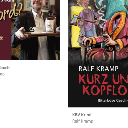
rbuch
amp
KBV Krimi
Ralf Kramp