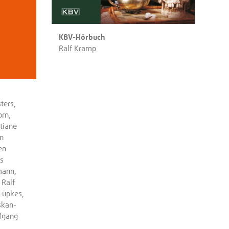
KBV-Hörbuch
Ralf Kramp
ters,
rn,
tiane
an
en
us
mann,
 Ralf
Lüpkes,
skan-
lfgang