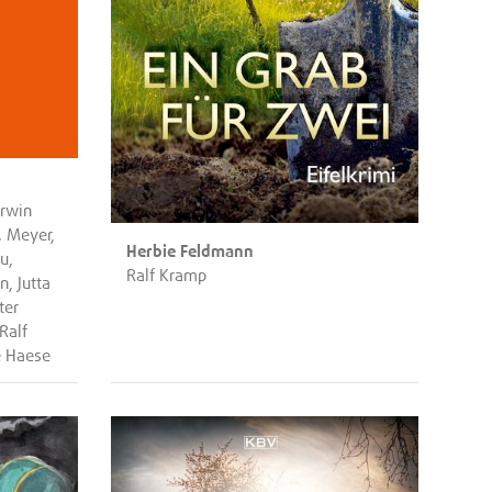
Erwin
. Meyer,
Herbie Feldmann
u,
Ralf Kramp
n, Jutta
ter
Ralf
e Haese