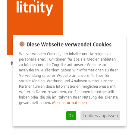
Diese Webseite verwendet Cookies
Wir verwenden Cookies, um Inhalte und Anzeigen zu
personalisieren, Funktionen für soziale Medien anbieten
Italia
zu können und die Zugriffe auf unsere Website zu
Tim Fröhlich
analysieren. Außerdem geben wir Informationen zu Ihrer
Verwendung unserer Website an unsere Partner für
soziale Medien, Werbung und Analysen weiter. Unsere
Partner führen diese Informationen möglicherweise mit
weiteren Daten zusammen, die Sie ihnen bereitgestellt
haben oder die sie im Rahmen Ihrer Nutzung der Dienste
© 2026
litnity – Bücher entdecken und empfehlen
.
gesammelt haben.
Mehr Informationen
Impressum
AGB
Datenschutzerklärung
Presse
Team
Mediadaten
FAQ
Partner
Kontakt
Registrieren
Ok
Cookies anpassen
Rezension schreiben
Newsletter