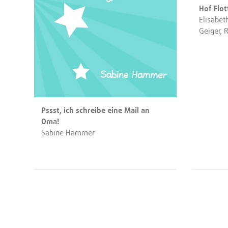
Hof Flo
Elisabeth
Geiger, R
Pssst, ich schreibe eine Mail an
Oma!
Sabine Hammer
Seitennummerierung
der