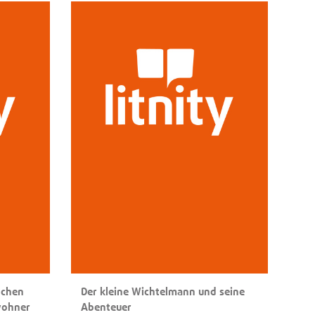
dchen
Der kleine Wichtelmann und seine
wohner
Abenteuer