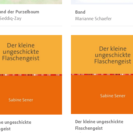
und der Purzelbaum
Band
Seddiq-Zay
Marianne Schaefer
Der kleine ungeschickte
ne ungeschickte
Flaschengeist
ngeist