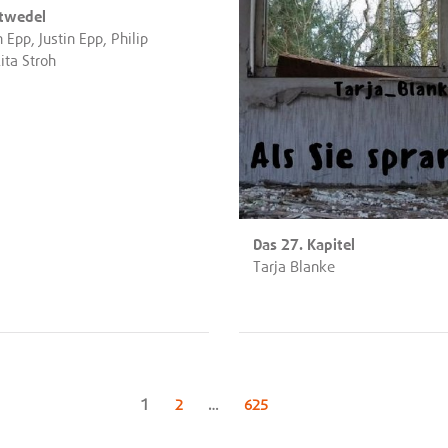
ttwedel
 Epp, Justin Epp, Philip
ita Stroh
Das 27. Kapitel
Tarja Blanke
Seite
1
Seite
Seite
2
…
625