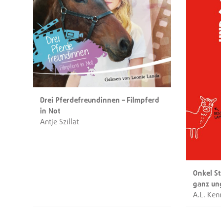
Drei Pferdefreundinnen – Filmpferd
in Not
Antje Szillat
Onkel S
ganz un
A.L. Ke