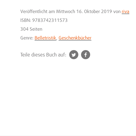
Veröffentlicht
am Mittwoch 16. Oktober 2019
von
riva
ISBN: 9783742311573
304 Seiten
Genre:
Belletristik
,
Geschenkbücher
t
f
Teile dieses Buch auf:
w
a
i
c
t
e
t
b
e
o
r
o
k