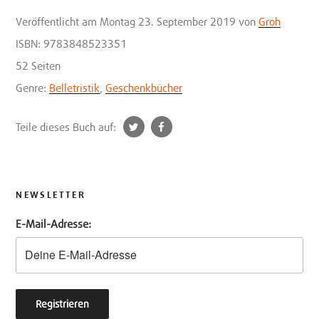
Veröffentlicht
am Montag 23. September 2019
von
Groh
ISBN: 9783848523351
52 Seiten
Genre:
Belletristik
,
Geschenkbücher
t
f
Teile dieses Buch auf:
w
a
i
c
t
e
t
b
NEWSLETTER
e
o
E-Mail-Adresse:
r
o
k