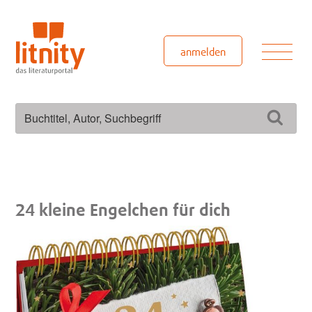
Zum
Inhalt
springen
Men
anmelden
Suchen
Such
nach:
24 kleine Engelchen für dich