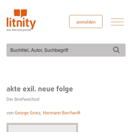
Zum
Inhalt
springen
Men
anmelden
Suchen
Such
nach:
akte exil. neue folge
Der Briefwechsel
von
George Grosz
,
Hermann Borchardt