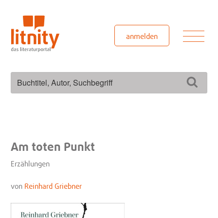
Zum
Inhalt
springen
Men
anmelden
Suchen
Such
nach:
Am toten Punkt
Erzählungen
von
Reinhard Griebner