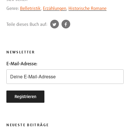
Genre:
Belletristik
,
Erzählungen
,
Historische Romane
t
f
Teile dieses Buch auf:
w
a
i
c
t
e
t
b
NEWSLETTER
e
o
E-Mail-Adresse:
r
o
k
NEUESTE BEITRÄGE