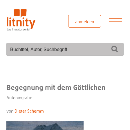
Zum
Inhalt
springen
Men
anmelden
Suchen
Such
nach:
Begegnung mit dem Göttlichen
Autobiografie
von
Dieter Schemm