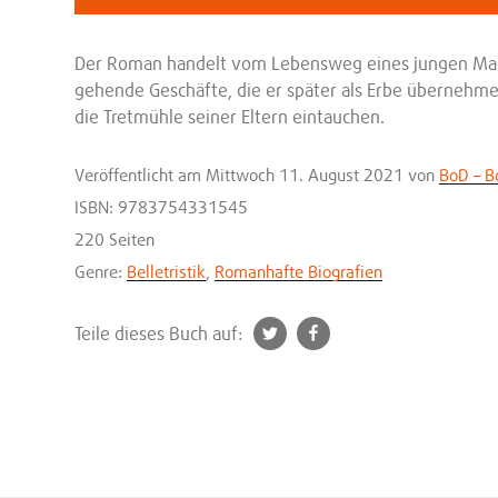
Der Roman handelt vom Lebensweg eines jungen Manns
gehende Geschäfte, die er später als Erbe übernehmen 
die Tretmühle seiner Eltern eintauchen.
Veröffentlicht
am Mittwoch 11. August 2021
von
BoD – 
ISBN: 9783754331545
220 Seiten
Genre:
Belletristik
,
Romanhafte Biografien
t
f
Teile dieses Buch auf:
w
a
i
c
t
e
t
b
e
o
r
o