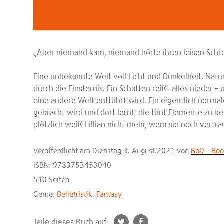
„Aber niemand kam, niemand hörte ihren leisen Schrei
Eine unbekannte Welt voll Licht und Dunkelheit. Na
durch die Finsternis. Ein Schatten reißt alles nieder – u
eine andere Welt entführt wird. Ein eigentlich norma
gebracht wird und dort lernt, die fünf Elemente zu b
plötzlich weiß Lillian nicht mehr, wem sie noch vertr
Veröffentlicht
am Dienstag 3. August 2021
von
BoD – Bo
ISBN: 9783753453040
510 Seiten
Genre:
Belletristik
,
Fantasy
t
f
Teile dieses Buch auf: