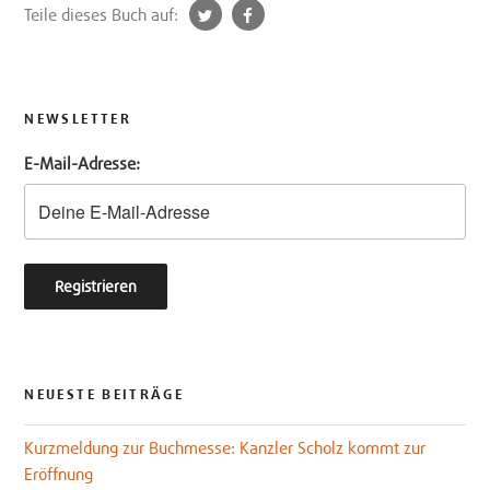
t
f
Teile dieses Buch auf:
w
a
i
c
t
e
t
b
NEWSLETTER
e
o
E-Mail-Adresse:
r
o
k
NEUESTE BEITRÄGE
Kurzmeldung zur Buchmesse: Kanzler Scholz kommt zur
Eröffnung