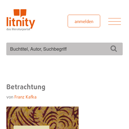
Zum
Inhalt
springen
Men
anmelden
Suchen
Such
nach:
Betrachtung
von
Franz Kafka