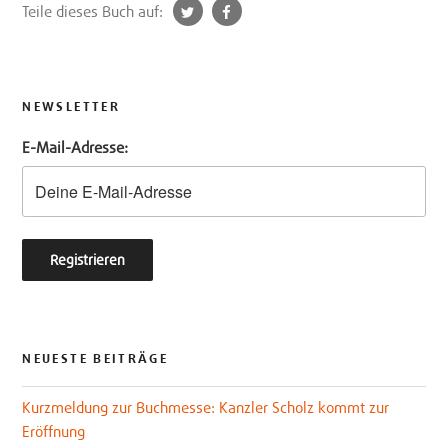
t
f
Teile dieses Buch auf:
w
a
i
c
t
e
t
b
NEWSLETTER
e
o
E-Mail-Adresse:
r
o
k
NEUESTE BEITRÄGE
Kurzmeldung zur Buchmesse: Kanzler Scholz kommt zur
Eröffnung