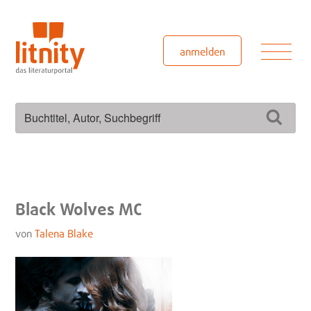
Zum
Inhalt
springen
Men
anmelden
Suchen
Such
nach:
Black Wolves MC
von
Talena Blake