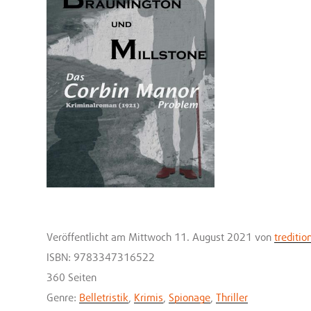
Veröffentlicht
am Mittwoch 11. August 2021
von
treditio
ISBN: 9783347316522
360 Seiten
Genre:
Belletristik
,
Krimis
,
Spionage
,
Thriller