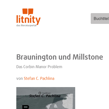
Zum
Inhalt
springen
Suchen
nach:
Braunington und Millstone
Das Corbin Manor Problem
von
Stefan C. Pachlina