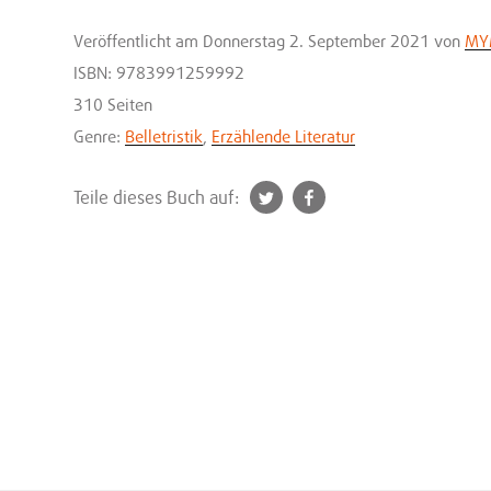
Veröffentlicht
am Donnerstag 2. September 2021
von
MY
ISBN: 9783991259992
310 Seiten
Genre:
Belletristik
,
Erzählende Literatur
t
f
Teile dieses Buch auf:
w
a
i
c
t
e
t
b
e
o
r
o
k