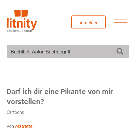
Zum
Inhalt
springen
Men
anmelden
Suchen
Such
nach:
Darf ich dir eine Pikante von mir
vorstellen?
Cartoons
von
Matrattel