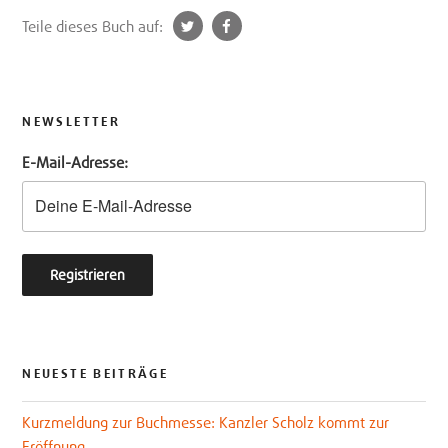
t
f
Teile dieses Buch auf:
w
a
i
c
t
e
t
b
NEWSLETTER
e
o
E-Mail-Adresse:
r
o
k
NEUESTE BEITRÄGE
Kurzmeldung zur Buchmesse: Kanzler Scholz kommt zur
Eröffnung