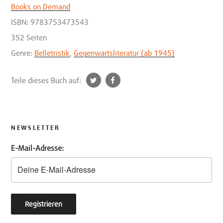
Books on Demand
ISBN: 9783753473543
352 Seiten
Genre:
Belletristik
,
Gegenwartsliteratur (ab 1945)
t
f
Teile dieses Buch auf:
w
a
i
c
t
e
t
b
NEWSLETTER
e
o
E-Mail-Adresse:
r
o
k