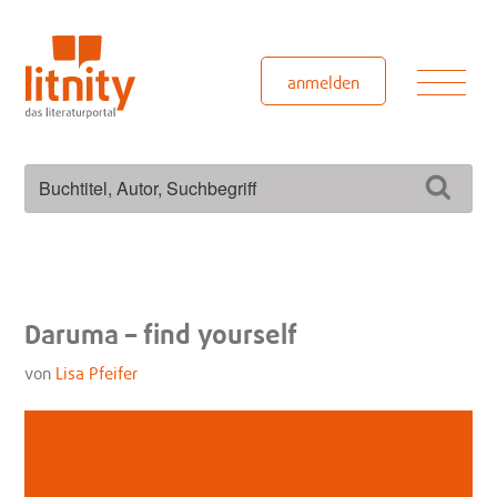
Zum
Inhalt
springen
Men
anmelden
Suchen
Such
nach:
Daruma – find yourself
von
Lisa Pfeifer