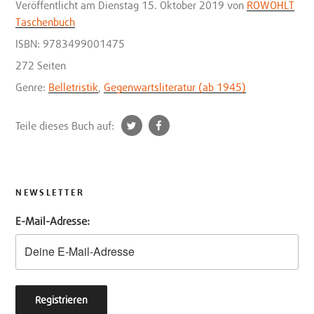
Veröffentlicht
am Dienstag 15. Oktober 2019
von
ROWOHLT
Taschenbuch
ISBN: 9783499001475
272 Seiten
Genre:
Belletristik
,
Gegenwartsliteratur (ab 1945)
t
f
Teile dieses Buch auf:
w
a
i
c
t
e
t
b
NEWSLETTER
e
o
E-Mail-Adresse:
r
o
k