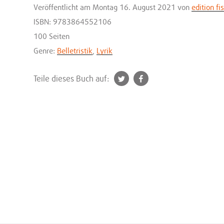
Veröffentlicht
am Montag 16. August 2021
von
edition fi
ISBN: 9783864552106
100 Seiten
Genre:
Belletristik
,
Lyrik
t
f
Teile dieses Buch auf:
w
a
i
c
t
e
t
b
e
o
r
o
k