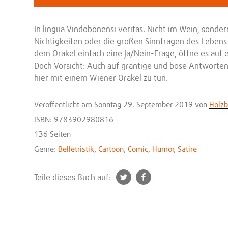
In lingua Vindobonensi veritas. Nicht im Wein, sonder
Nichtigkeiten oder die großen Sinnfragen des Lebens –
dem Orakel einfach eine Ja/Nein-Frage, öffne es auf e
Doch Vorsicht: Auch auf grantige und böse Antworten
hier mit einem Wiener Orakel zu tun.
Veröffentlicht
am Sonntag 29. September 2019
von
Holz
ISBN: 9783902980816
136 Seiten
Genre:
Belletristik
,
Cartoon
,
Comic
,
Humor
,
Satire
t
f
Teile dieses Buch auf:
w
a
i
c
t
e
t
b