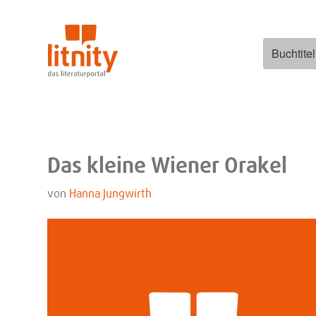
Zum
Inhalt
springen
Suchen
nach:
Das kleine Wiener Orakel
von
Hanna Jungwirth