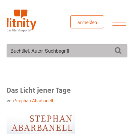
Zum
Inhalt
springen
Men
anmelden
Suchen
Such
nach:
Das Licht jener Tage
von
Stephan Abarbanell