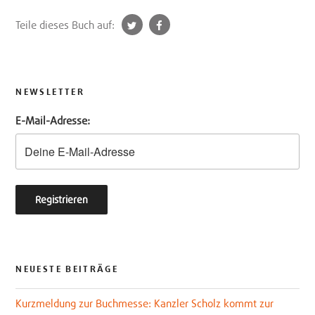
t
f
Teile dieses Buch auf:
w
a
i
c
t
e
t
b
NEWSLETTER
e
o
E-Mail-Adresse:
r
o
k
NEUESTE BEITRÄGE
Kurzmeldung zur Buchmesse: Kanzler Scholz kommt zur