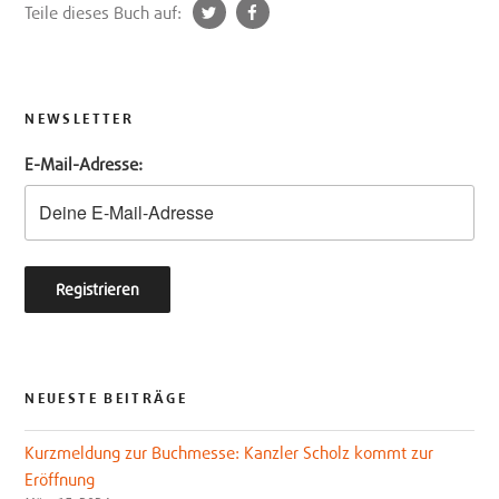
t
f
Teile dieses Buch auf:
w
a
i
c
t
e
t
b
NEWSLETTER
e
o
E-Mail-Adresse:
r
o
k
NEUESTE BEITRÄGE
Kurzmeldung zur Buchmesse: Kanzler Scholz kommt zur
Eröffnung