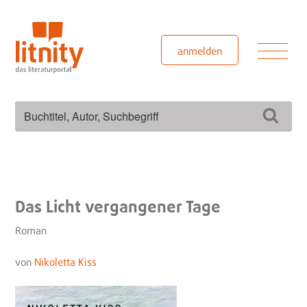
Zum
Inhalt
springen
Men
anmelden
Suchen
Such
nach:
Das Licht vergangener Tage
Roman
von
Nikoletta Kiss