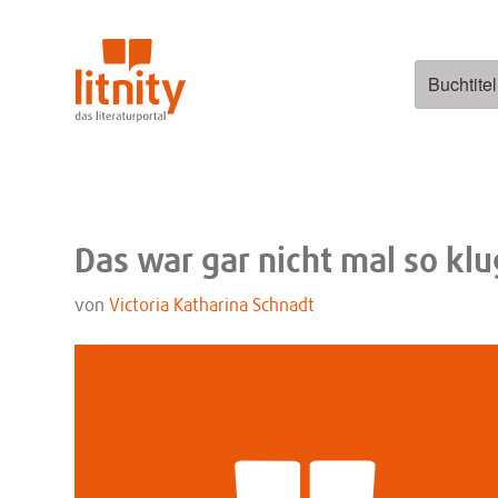
Zum
Inhalt
springen
Suchen
nach:
Das war gar nicht mal so klu
von
Victoria Katharina Schnadt