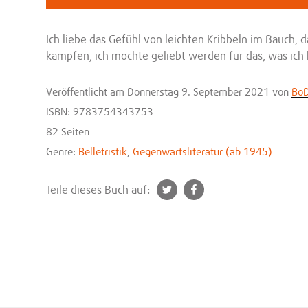
Ich liebe das Gefühl von leichten Kribbeln im Bauch, 
kämpfen, ich möchte geliebt werden für das, was ich 
Veröffentlicht
am Donnerstag 9. September 2021
von
BoD
ISBN: 9783754343753
82 Seiten
Genre:
Belletristik
,
Gegenwartsliteratur (ab 1945)
t
f
Teile dieses Buch auf:
w
a
i
c
t
e
t
b
e
o
r
o
k