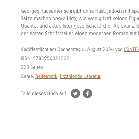
Georges Hausemer schreibt ohne Hast, jedoch mit spür
Sätze machen begreiflich, wie wenig Luft seinen Figur
Qualität und aktuellster gesellschaftlicher Relevanz.
der ersten Schriftsteller, einen modernen Roman auf
Veröffentlicht
am Donnerstag 6. August 2026
von
CONTE
ISBN: 9783956021992
220 Seiten
Genre:
Belletristik
,
Erzählende Literatur
t
f
Teile dieses Buch auf:
w
a
i
c
t
e
t
b
e
o
r
o