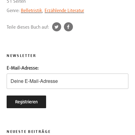
51 Seiten
Genre:
Belletristik
,
Erzählende Literatur
t
f
Teile dieses Buch auf:
w
a
i
c
t
e
t
b
NEWSLETTER
e
o
E-Mail-Adresse:
r
o
k
NEUESTE BEITRÄGE