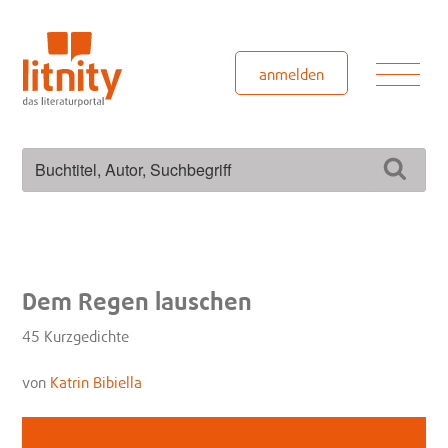
Zum
Inhalt
springen
Men
anmelden
Suchen
Such
nach:
Dem Regen lauschen
45 Kurzgedichte
von
Katrin Bibiella