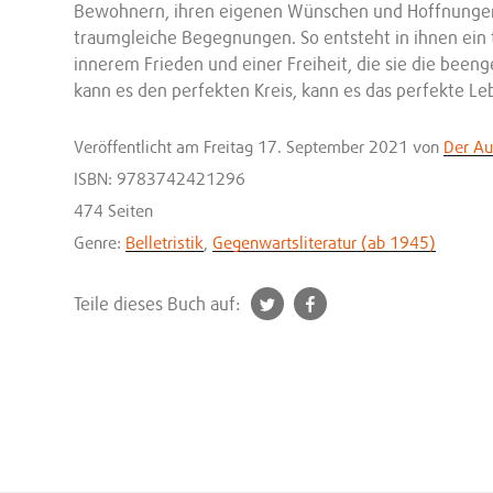
Bewohnern, ihren eigenen Wünschen und Hoffnungen 
traumgleiche Begegnungen. So entsteht in ihnen ein 
innerem Frieden und einer Freiheit, die sie die beeng
kann es den perfekten Kreis, kann es das perfekte L
Veröffentlicht
am Freitag 17. September 2021
von
Der Au
ISBN: 9783742421296
474 Seiten
Genre:
Belletristik
,
Gegenwartsliteratur (ab 1945)
t
f
Teile dieses Buch auf:
w
a
i
c
t
e
t
b
e
o
r
o
k