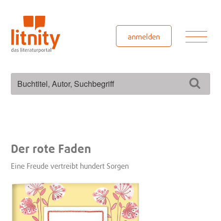
Zum
Inhalt
springen
Men
anmelden
Suchen
Such
nach:
Der rote Faden
Eine Freude vertreibt hundert Sorgen