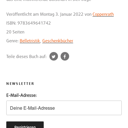
Veröffentlicht
am Montag 3. Januar 2022
von
Coppenrath
ISBN: 9783649641742
20 Seiten
Genre:
Belletristik
,
Geschenkbücher
t
f
Teile dieses Buch auf:
w
a
i
c
t
e
t
b
NEWSLETTER
e
o
E-Mail-Adresse:
r
o
k