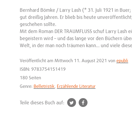
Bernhard Bömke / Larry Lash (* 31. Juli 1921 in Buer
gut dreißig Jahren. Er blieb bis heute unveröffentlich
geschehen sollte.
Mit dem Roman DER TRAUMFLUSS schuf Larry Lash ein
begeistern wird – und das lange vor den Büchern über
Welt, in der man noch träumen kann… und viele diese
Veröffentlicht
am Mittwoch 11. August 2021
von
epubli
ISBN: 9783754151419
180 Seiten
Genre:
Belletristik
,
Erzählende Literatur
t
f
Teile dieses Buch auf:
w
a
i
c
t
e
t
b