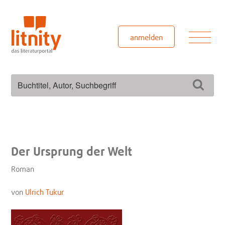
Zum
Inhalt
springen
Men
anmelden
Suchen
Such
nach:
Der Ursprung der Welt
Roman
von
Ulrich Tukur