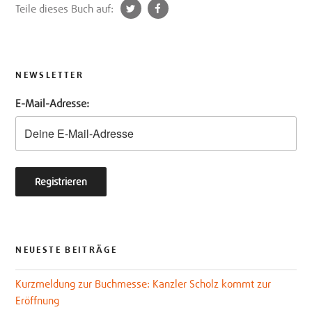
t
f
Teile dieses Buch auf:
w
a
i
c
t
e
t
b
NEWSLETTER
e
o
E-Mail-Adresse:
r
o
k
NEUESTE BEITRÄGE
Kurzmeldung zur Buchmesse: Kanzler Scholz kommt zur
Eröffnung