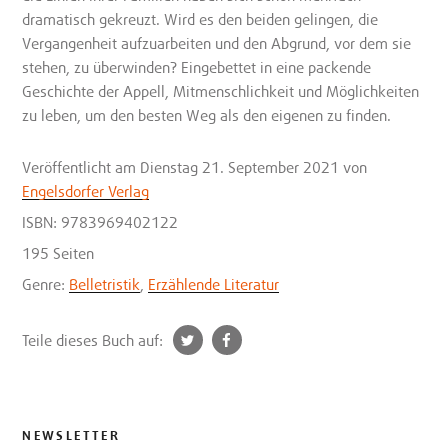
dramatisch gekreuzt. Wird es den beiden gelingen, die
Vergangenheit aufzuarbeiten und den Abgrund, vor dem sie
stehen, zu überwinden? Eingebettet in eine packende
Geschichte der Appell, Mitmenschlichkeit und Möglichkeiten
zu leben, um den besten Weg als den eigenen zu finden.
Veröffentlicht
am Dienstag 21. September 2021
von
Engelsdorfer Verlag
ISBN: 9783969402122
195 Seiten
Genre:
Belletristik
,
Erzählende Literatur
t
f
Teile dieses Buch auf:
w
a
i
c
t
e
t
b
NEWSLETTER