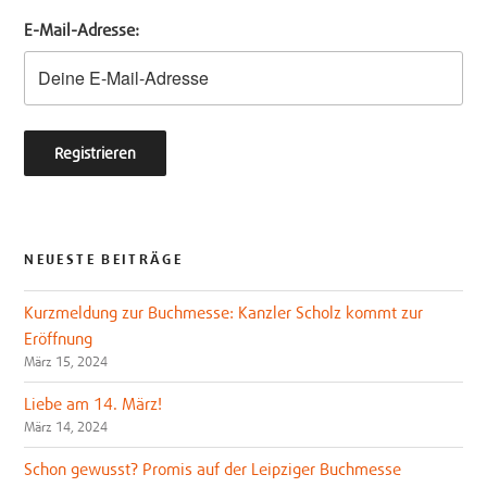
e
o
E-Mail-Adresse:
r
o
k
NEUESTE BEITRÄGE
Kurzmeldung zur Buchmesse: Kanzler Scholz kommt zur
Eröffnung
März 15, 2024
Liebe am 14. März!
März 14, 2024
Schon gewusst? Promis auf der Leipziger Buchmesse