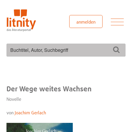
Zum
Inhalt
springen
Men
anmelden
Suchen
Such
nach:
Der Wege weites Wachsen
Novelle
von
Joachim Gerlach