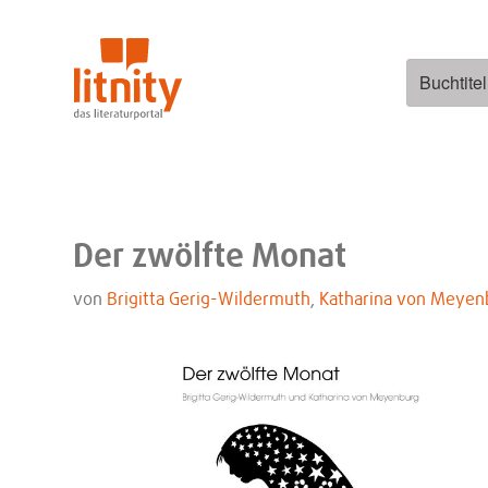
Zum
Inhalt
springen
Suchen
nach:
Der zwölfte Monat
von
Brigitta Gerig-Wildermuth
,
Katharina von Meyen