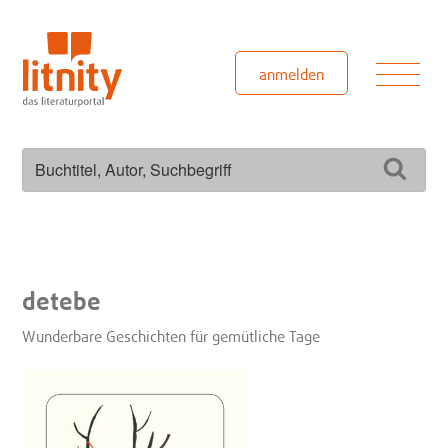
Zum
Inhalt
springen
Men
anmelden
Suchen
Such
nach:
detebe
Wunderbare Geschichten für gemütliche Tage