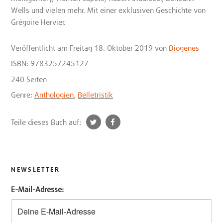
Wells und vielen mehr. Mit einer exklusiven Geschichte von
Grégoire Hervier.
Veröffentlicht
am Freitag 18. Oktober 2019
von
Diogenes
ISBN: 9783257245127
240 Seiten
Genre:
Anthologien
,
Belletristik
t
f
Teile dieses Buch auf:
w
a
i
c
t
e
t
b
NEWSLETTER
e
o
E-Mail-Adresse:
r
o
k