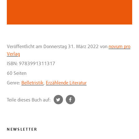
Veröffentlicht
am Donnerstag 31. März 2022
von
novum pro
Verlag
ISBN: 9783991311317
60 Seiten
Genre:
Belletristik
,
Erzählende Literatur
t
f
Teile dieses Buch auf:
w
a
i
c
t
e
t
b
NEWSLETTER
e
o