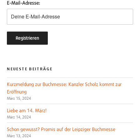
E-Mail-Adresse:
r
o
k
NEUESTE BEITRÄGE
Kurzmeldung zur Buchmesse: Kanzler Scholz kommt zur
Eröffnung
März 15, 2024
Liebe am 14. März!
März 14, 2024
Schon gewusst? Promis auf der Leipziger Buchmesse
März 13, 2024