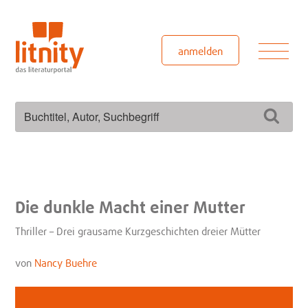
Zum
Inhalt
springen
Men
anmelden
Suchen
Such
nach:
Die dunkle Macht einer Mutter
Thriller – Drei grausame Kurzgeschichten dreier Mütter
von
Nancy Buehre