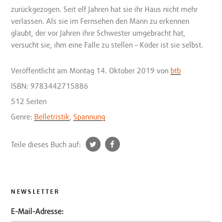
zurückgezogen. Seit elf Jahren hat sie ihr Haus nicht mehr
verlassen. Als sie im Fernsehen den Mann zu erkennen
glaubt, der vor Jahren ihre Schwester umgebracht hat,
versucht sie, ihm eine Falle zu stellen – Köder ist sie selbst.
Veröffentlicht
am Montag 14. Oktober 2019
von
btb
ISBN: 9783442715886
512 Seiten
Genre:
Belletristik
,
Spannung
t
f
Teile dieses Buch auf:
w
a
i
c
t
e
t
b
NEWSLETTER
e
o
E-Mail-Adresse:
r
o