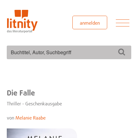
Zum
Inhalt
springen
Men
anmelden
Suchen
Such
nach:
Die Falle
Thriller - Geschenkausgabe
von
Melanie Raabe