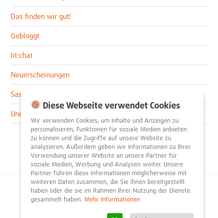
Das finden wir gut!
Gebloggt
lit:chat
Neuerscheinungen
Sascha im lit:blog
Diese Webseite verwendet Cookies
Uncategorized
Wir verwenden Cookies, um Inhalte und Anzeigen zu
personalisieren, Funktionen für soziale Medien anbieten
zu können und die Zugriffe auf unsere Website zu
analysieren. Außerdem geben wir Informationen zu Ihrer
Verwendung unserer Website an unsere Partner für
soziale Medien, Werbung und Analysen weiter. Unsere
Partner führen diese Informationen möglicherweise mit
weiteren Daten zusammen, die Sie ihnen bereitgestellt
haben oder die sie im Rahmen Ihrer Nutzung der Dienste
© 2026
litnity – Bücher entdecken und empfehlen
.
gesammelt haben.
Mehr Informationen
Impressum
AGB
Datenschutzerklärung
Presse
Team
Mediadaten
FAQ
Partner
Kontakt
Registrieren