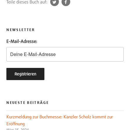
t
f
Teile dieses Buch auf:
w
a
i
c
t
e
t
b
NEWSLETTER
e
o
E-Mail-Adresse:
r
o
k
NEUESTE BEITRÄGE
Kurzmeldung zur Buchmesse: Kanzler Scholz kommt zur
Eröffnung
März 15, 2024