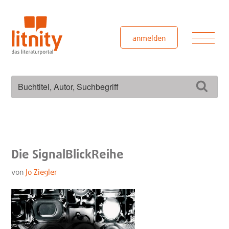
Zum
Inhalt
springen
Men
anmelden
Suchen
Such
nach:
Die SignalBlickReihe
von
Jo Ziegler