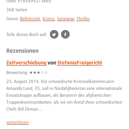
ISBN: 9783499273865
368 Seiten
Genre:
Belletristik
,
Krimis
,
Spionage
,
Thriller
t
f
Teile dieses Buch auf:
w
a
i
c
Rezensionen
t
e
t
b
Zeitverschiebung
von
StefanieFreigericht
e
o
3
Bewertung:
★
★
★
☆
☆
r
o
S
23. August 2014. Die schwedische Kriminalkommissarin
k
t
Amanda Lund, 35, soll in Nordafghanistan eine internationale
e
Einsatztruppe aufbauen, als Beraterin des afghanischen
r
Truppenkommandanten, als sie ein Anruf ihres schwedischen
n
Chefs Bill Ekman …
e
„Zeitverschiebung“
weiterlesen