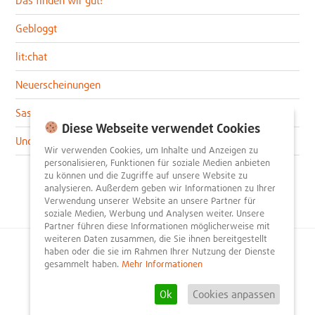
Das finden wir gut!
Gebloggt
lit:chat
Neuerscheinungen
Sascha im lit:blog
Diese Webseite verwendet Cookies
Uncategorized
Wir verwenden Cookies, um Inhalte und Anzeigen zu
personalisieren, Funktionen für soziale Medien anbieten
zu können und die Zugriffe auf unsere Website zu
analysieren. Außerdem geben wir Informationen zu Ihrer
Verwendung unserer Website an unsere Partner für
soziale Medien, Werbung und Analysen weiter. Unsere
Partner führen diese Informationen möglicherweise mit
weiteren Daten zusammen, die Sie ihnen bereitgestellt
haben oder die sie im Rahmen Ihrer Nutzung der Dienste
© 2026
litnity – Bücher entdecken und empfehlen
.
gesammelt haben.
Mehr Informationen
Impressum
AGB
Datenschutzerklärung
Presse
Team
Mediadaten
FAQ
Partner
Kontakt
Registrieren
Ok
Cookies anpassen
Rezension schreiben
Newsletter