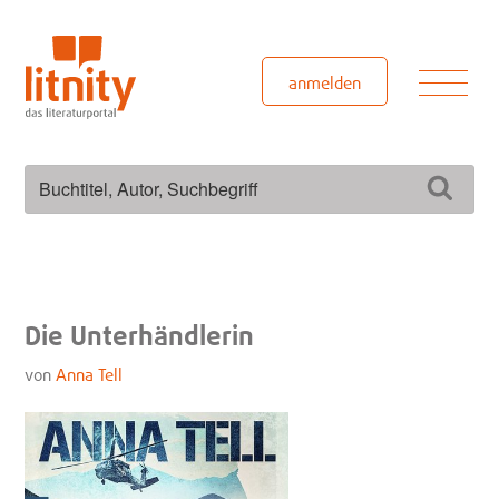
Zum
Inhalt
springen
Men
anmelden
Suchen
Such
nach:
Die Unterhändlerin
von
Anna Tell