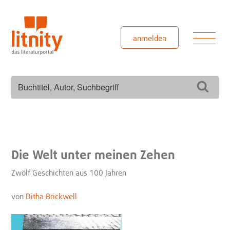
Zum
Inhalt
springen
Men
anmelden
Suchen
Such
nach:
Die Welt unter meinen Zehen
Zwölf Geschichten aus 100 Jahren
von
Ditha Brickwell