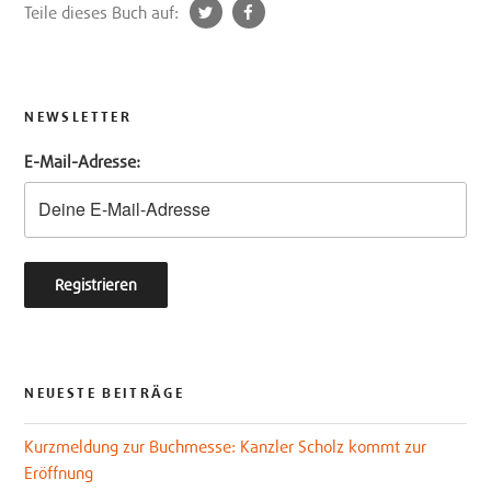
t
f
Teile dieses Buch auf:
w
a
i
c
t
e
t
b
NEWSLETTER
e
o
E-Mail-Adresse:
r
o
k
NEUESTE BEITRÄGE
Kurzmeldung zur Buchmesse: Kanzler Scholz kommt zur
Eröffnung