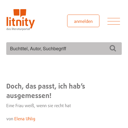
Zum
Inhalt
springen
Men
anmelden
Suchen
Such
nach:
Doch, das passt, ich hab’s
ausgemessen!
Eine Frau weiß, wenn sie recht hat
von
Elena Uhlig