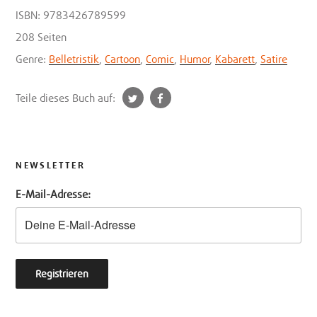
ISBN: 9783426789599
208 Seiten
Genre:
Belletristik
,
Cartoon
,
Comic
,
Humor
,
Kabarett
,
Satire
t
f
Teile dieses Buch auf:
w
a
i
c
t
e
t
b
NEWSLETTER
e
o
E-Mail-Adresse:
r
o
k