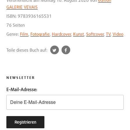
GALERIE VEVAIS
ISBN: 9783936165531
76 Seiten
Genre:
Film
,
Fotografie
,
Hardcover
,
Kunst
,
Softcover
,
TV
,
Video
t
f
Teile dieses Buch auf:
w
a
i
c
t
e
t
b
NEWSLETTER
e
o
E-Mail-Adresse:
r
o
k