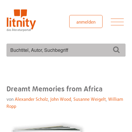
Zum
Inhalt
springen
Men
anmelden
Suchen
Such
nach:
Dreamt Memories from Africa
von
Alexander Scholz
,
John Wood
,
Susanne Weigelt
,
William
Ropp