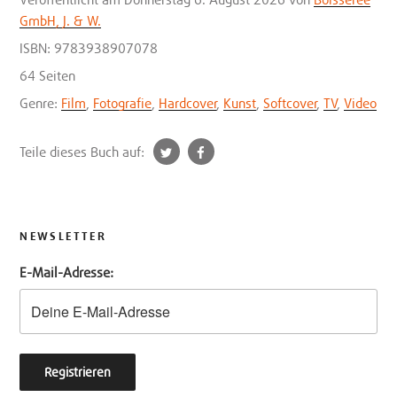
GmbH, J. & W.
ISBN: 9783938907078
64 Seiten
Genre:
Film
,
Fotografie
,
Hardcover
,
Kunst
,
Softcover
,
TV
,
Video
t
f
Teile dieses Buch auf:
w
a
i
c
t
e
t
b
NEWSLETTER
e
o
E-Mail-Adresse:
r
o
k