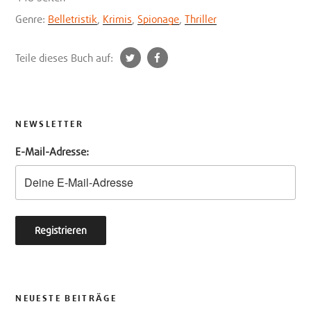
Genre:
Belletristik
,
Krimis
,
Spionage
,
Thriller
t
f
Teile dieses Buch auf:
w
a
i
c
t
e
t
b
NEWSLETTER
e
o
E-Mail-Adresse:
r
o
k
NEUESTE BEITRÄGE