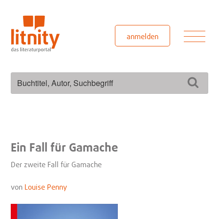
Zum
Inhalt
springen
Men
anmelden
Suchen
Such
nach:
Ein Fall für Gamache
Der zweite Fall für Gamache
von
Louise Penny