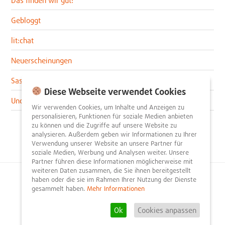
Gebloggt
lit:chat
Neuerscheinungen
Sascha im lit:blog
Diese Webseite verwendet Cookies
Uncategorized
Wir verwenden Cookies, um Inhalte und Anzeigen zu
personalisieren, Funktionen für soziale Medien anbieten
zu können und die Zugriffe auf unsere Website zu
analysieren. Außerdem geben wir Informationen zu Ihrer
Verwendung unserer Website an unsere Partner für
soziale Medien, Werbung und Analysen weiter. Unsere
Partner führen diese Informationen möglicherweise mit
weiteren Daten zusammen, die Sie ihnen bereitgestellt
haben oder die sie im Rahmen Ihrer Nutzung der Dienste
© 2026
litnity – Bücher entdecken und empfehlen
.
gesammelt haben.
Mehr Informationen
Impressum
AGB
Datenschutzerklärung
Presse
Team
Mediadaten
FAQ
Partner
Kontakt
Registrieren
Ok
Cookies anpassen
Rezension schreiben
Newsletter