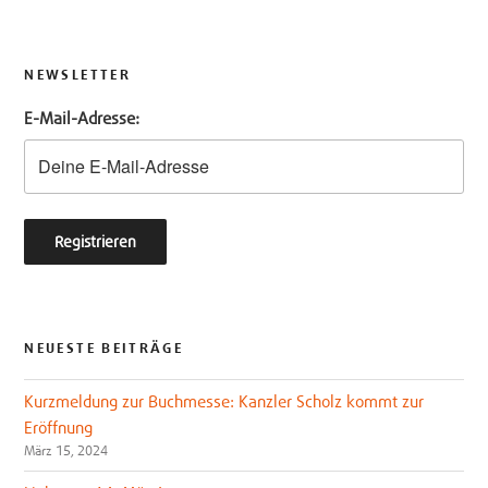
i
c
t
e
t
b
NEWSLETTER
e
o
E-Mail-Adresse:
r
o
k
NEUESTE BEITRÄGE
Kurzmeldung zur Buchmesse: Kanzler Scholz kommt zur
Eröffnung
März 15, 2024