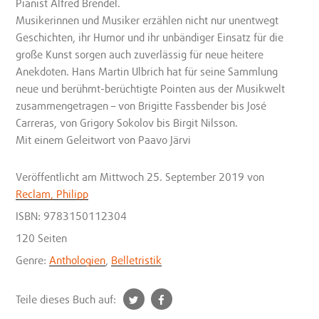
Pianist Alfred Brendel.
Musikerinnen und Musiker erzählen nicht nur unentwegt
Geschichten, ihr Humor und ihr unbändiger Einsatz für die
große Kunst sorgen auch zuverlässig für neue heitere
Anekdoten. Hans Martin Ulbrich hat für seine Sammlung
neue und berühmt-berüchtigte Pointen aus der Musikwelt
zusammengetragen – von Brigitte Fassbender bis José
Carreras, von Grigory Sokolov bis Birgit Nilsson.
Mit einem Geleitwort von Paavo Järvi
Veröffentlicht
am Mittwoch 25. September 2019
von
Reclam, Philipp
ISBN: 9783150112304
120 Seiten
Genre:
Anthologien
,
Belletristik
t
f
Teile dieses Buch auf:
w
a