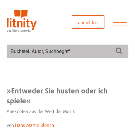
Zum
Inhalt
springen
Men
anmelden
Suchen
Such
nach:
»Entweder Sie husten oder ich
spiele«
Anekdoten aus der Welt der Musik
von
Hans Martin Ulbrich