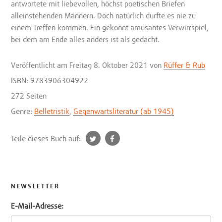
antwortete mit liebevollen, höchst poetischen Briefen
alleinstehenden Männern. Doch natürlich durfte es nie zu
einem Treffen kommen. Ein gekonnt amüsantes Verwirrspiel,
bei dem am Ende alles anders ist als gedacht.
Veröffentlicht
am Freitag 8. Oktober 2021
von
Rüffer & Rub
ISBN: 9783906304922
272 Seiten
Genre:
Belletristik
,
Gegenwartsliteratur (ab 1945)
t
f
Teile dieses Buch auf:
w
a
i
c
t
e
t
b
NEWSLETTER
e
o
E-Mail-Adresse:
r
o
k