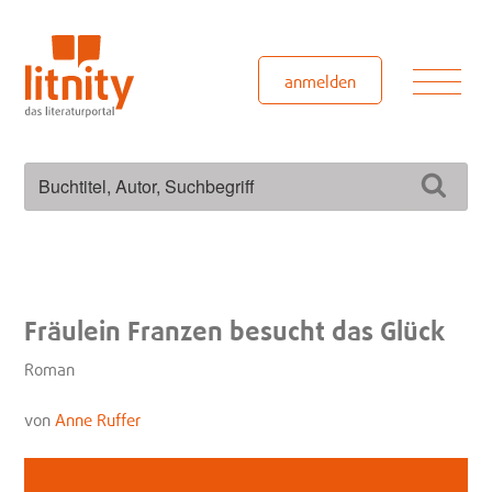
Zum
Inhalt
springen
Men
anmelden
Suchen
Such
nach:
Fräulein Franzen besucht das Glück
Roman
von
Anne Ruffer